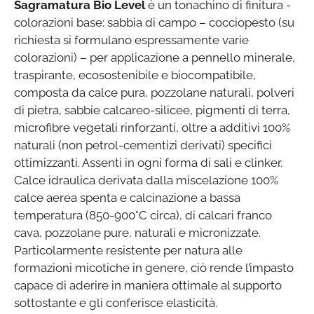
Sagramatura Bio Level
è un tonachino di finitura -
colorazioni base: sabbia di campo – cocciopesto (su
richiesta si formulano espressamente varie
colorazioni) – per applicazione a pennello minerale,
traspirante, ecosostenibile e biocompatibile,
composta da calce pura, pozzolane naturali, polveri
di pietra, sabbie calcareo-silicee, pigmenti di terra,
microfibre vegetali rinforzanti, oltre a additivi 100%
naturali (non petrol-cementizi derivati) specifici
ottimizzanti. Assenti in ogni forma di sali e clinker.
Calce idraulica derivata dalla miscelazione 100%
calce aerea spenta e calcinazione a bassa
temperatura (850-900°C circa), di calcari franco
cava, pozzolane pure, naturali e micronizzate.
Particolarmente resistente per natura alle
formazioni micotiche in genere, ciò rende l’impasto
capace di aderire in maniera ottimale al supporto
sottostante e gli conferisce elasticità.